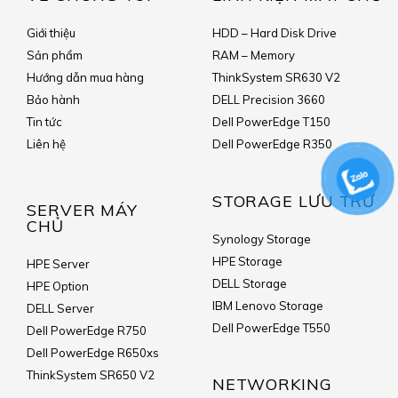
Giới thiệu
HDD – Hard Disk Drive
Sản phẩm
RAM – Memory
Hướng dẫn mua hàng
ThinkSystem SR630 V2
Bảo hành
DELL Precision 3660
Tin tức
Dell PowerEdge T150
Liên hệ
Dell PowerEdge R350
STORAGE LƯU TRỮ
SERVER MÁY
CHỦ
Synology Storage
HPE Storage
HPE Server
DELL Storage
HPE Option
IBM Lenovo Storage
DELL Server
Dell PowerEdge T550
Dell PowerEdge R750
Dell PowerEdge R650xs
ThinkSystem SR650 V2
NETWORKING