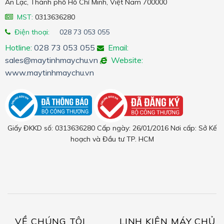
An Lạc, Thành phố Hồ Chí Minh, Việt Nam 700000
MST:
0313636280
Điện thoại:
028 73 053 055
Hotline:
028 73 053 055
Email:
sales@maytinhmaychu.vn
Website:
www.maytinhmaychu.vn
Giấy ĐKKD số: 0313636280 Cấp ngày: 26/01/2016 Nơi cấp: Sở Kế
hoạch và Đầu tư TP. HCM
VỀ CHÚNG TÔI
LINH KIỆN MÁY CHỦ