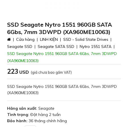
SSD Seagate Nytro 1551 960GB SATA
6Gbs, 7mm 3DWPD (XA960ME10063)
|
Cửa hàng
|
LINH KIỆN
|
SSD - Solid State Drives
|
Seagate SSD
|
Seagate SATA SSD
|
Nytro 1551 SATA
|
SSD Seagate Nytro 1551 960GB SATA 6Gbs, 7mm 3DWPD
(XA960ME10063)
223
(giá chưa bao gồm VAT)
SSD Seagate Nytro 1551 960GB SATA 6Gbs, 7mm 3DWPD
(XA960ME10063)
Hãng sản xuất:
Seagate
Tình trạng:
Đặt hàng 2 tuần
Bảo hành:
36 tháng chính hãng