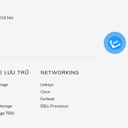
016 Nơi
E LƯU TRỮ
NETWORKING
orage
Linksys
Cisco
e
Fortinet
Storage
DELL Processor
dge T550