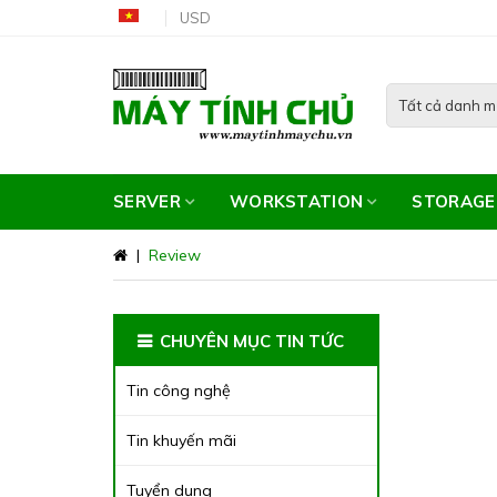
Skip
USD
to
content
SERVER
WORKSTATION
STORAGE
|
Review
CHUYÊN MỤC TIN TỨC
Tin công nghệ
Tin khuyến mãi
Tuyển dụng