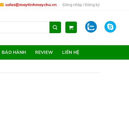
sales@maytinhmaychu.vn
Đăng nhập / Đăng ký
ZALO
SKYPE
BẢO HÀNH
REVIEW
LIÊN HỆ