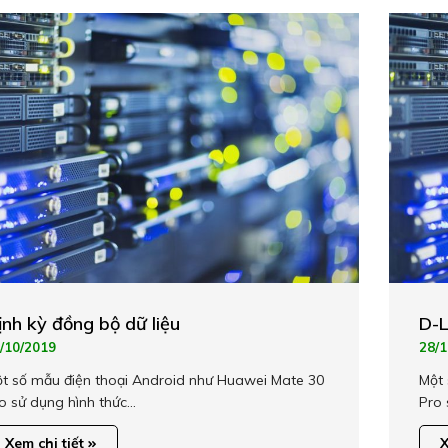
ịnh kỳ đồng bộ dữ liệu
D-L
/10/2019
28/1
t số mẫu điện thoại Android như Huawei Mate 30
Một 
o sử dụng hình thức…
Pro 
Xem chi tiết
X