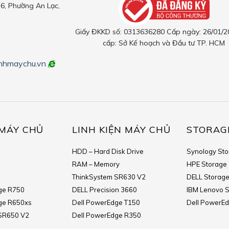
6, Phường An Lạc,
Giấy ĐKKD số: 0313636280 Cấp ngày: 26/01/2
cấp: Sở Kế hoạch và Đầu tư TP. HCM
nhmaychu.vn
MÁY CHỦ
LINH KIỆN MÁY CHỦ
STORAG
HDD – Hard Disk Drive
Synology St
RAM – Memory
HPE Storage
ThinkSystem SR630 V2
DELL Storag
ge R750
DELL Precision 3660
IBM Lenovo 
ge R650xs
Dell PowerEdge T150
Dell PowerE
SR650 V2
Dell PowerEdge R350