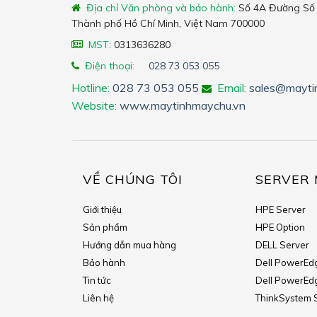
Địa chỉ Văn phòng và bảo hành:
Số 4A Đường Số 
Thành phố Hồ Chí Minh, Việt Nam 700000
MST:
0313636280
Điện thoại:
028 73 053 055
Hotline:
028 73 053 055
Email:
sales@mayti
Website:
www.maytinhmaychu.vn
VỀ CHÚNG TÔI
SERVER 
Giới thiệu
HPE Server
Sản phẩm
HPE Option
Hướng dẫn mua hàng
DELL Server
Bảo hành
Dell PowerEd
Tin tức
Dell PowerEd
Liên hệ
ThinkSystem 