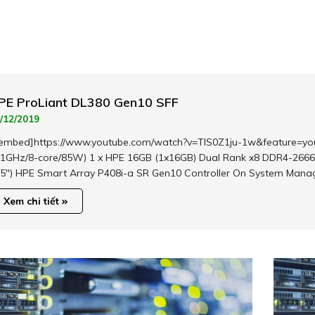
PE ProLiant DL380 Gen10 SFF
/12/2019
mbed]https://www.youtube.com/watch?v=TIS0Z1ju-1w&feature=youtu
.1GHz/8-core/85W) 1 x HPE 16GB (1x16GB) Dual Rank x8 DDR4-2666
.5") HPE Smart Array P408i-a SR Gen10 Controller On System Mana
Xem chi tiết