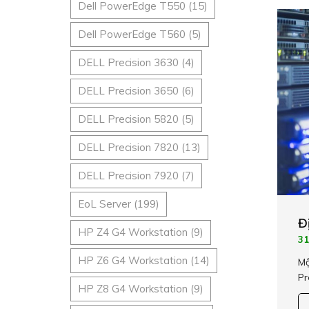
Dell PowerEdge T550
(15)
Dell PowerEdge T560
(5)
DELL Precision 3630
(4)
DELL Precision 3650
(6)
DELL Precision 5820
(5)
DELL Precision 7820
(13)
DELL Precision 7920
(7)
EoL Server
(199)
Đ
HP Z4 G4 Workstation
(9)
31
HP Z6 G4 Workstation
(14)
Mộ
Pr
HP Z8 G4 Workstation
(9)