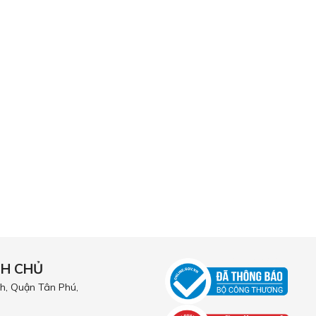
NH CHỦ
h, Quận Tân Phú,