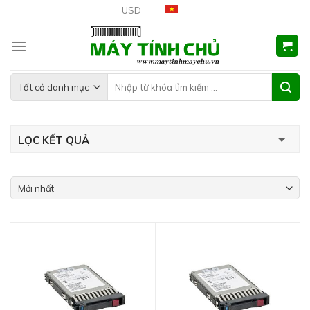
Skip
USD
to
content
LỌC KẾT QUẢ