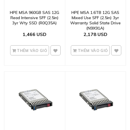
HPE MSA 960GB SAS 12G
HPE MSA 1.6TB 12G SAS
Read Intensive SFF (2.5in)
Mixed Use SFF (2.5in) 3yr
3yr Wty SSD (R0Q35A)
Warranty Solid State Drive
(N9X91A)
1,466
2,178
THÊM VÀO GIỎ
THÊM VÀO GIỎ