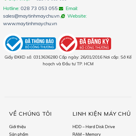
Hotline:
028 73 053 055
Email:
sales@maytinhmaychu.vn
Website:
www.maytinhmaychu.vn
Giấy ĐKKD số: 0313636280 Cấp ngày: 26/01/2016 Nơi cấp: Sở Kế
hoạch và Đầu tư TP. HCM
VỀ CHÚNG TÔI
LINH KIỆN MÁY CHỦ
Giới thiệu
HDD – Hard Disk Drive
Sản phẩm
RAM – Memory