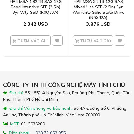
HPE MSA 1.92TB SAS 12G
HPE MSA 3.2TB 12G SAS
Read Intensive SFF (2.5in)
Mixed Use SFF (2.5in) 3yr
3yr Wty SSD (R0Q37A)
Warranty Solid State Drive
(N9X92A)
2,342
3,876
THÊM VÀO GIỎ
THÊM VÀO GIỎ
CÔNG TY TNHH CÔNG NGHỆ MÁY TÍNH CHỦ
Địa chỉ:
85 - 85/1A Nguyễn Sơn, Phường Phú Thạnh, Quận Tân
Phú, Thành Phố Hồ Chí Minh
Địa chỉ Văn phòng và bảo hành:
Số 4A Đường Số 6, Phường
An Lạc, Thành phố Hồ Chí Minh, Việt Nam 700000
MST:
0313636280
Điện thoại:
028 73 053 055