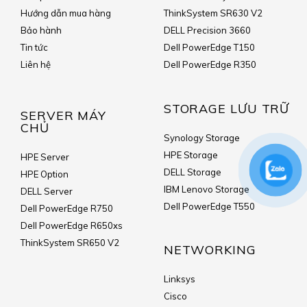
Hướng dẫn mua hàng
ThinkSystem SR630 V2
Bảo hành
DELL Precision 3660
Tin tức
Dell PowerEdge T150
Liên hệ
Dell PowerEdge R350
STORAGE LƯU TRỮ
SERVER MÁY
CHỦ
Synology Storage
HPE Storage
HPE Server
DELL Storage
HPE Option
IBM Lenovo Storage
DELL Server
Dell PowerEdge T550
Dell PowerEdge R750
Dell PowerEdge R650xs
ThinkSystem SR650 V2
NETWORKING
Linksys
Cisco