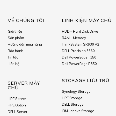
VỀ CHÚNG TÔI
LINH KIỆN MÁY CHỦ
Giới thiệu
HDD – Hard Disk Drive
Sản phẩm
RAM – Memory
Hướng dẫn mua hàng
ThinkSystem SR630 V2
Bảo hành
DELL Precision 3660
Tin tức
Dell PowerEdge T150
Liên hệ
Dell PowerEdge R350
STORAGE LƯU TRỮ
SERVER MÁY
CHỦ
Synology Storage
HPE Storage
HPE Server
DELL Storage
HPE Option
IBM Lenovo Storage
DELL Server