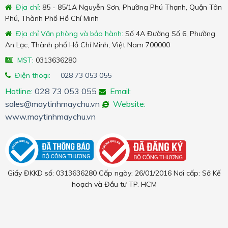
Địa chỉ:
85 - 85/1A Nguyễn Sơn, Phường Phú Thạnh, Quận Tân
Phú, Thành Phố Hồ Chí Minh
Địa chỉ Văn phòng và bảo hành:
Số 4A Đường Số 6, Phường
An Lạc, Thành phố Hồ Chí Minh, Việt Nam 700000
MST:
0313636280
Điện thoại:
028 73 053 055
Hotline:
028 73 053 055
Email:
sales@maytinhmaychu.vn
Website:
www.maytinhmaychu.vn
Giấy ĐKKD số: 0313636280 Cấp ngày: 26/01/2016 Nơi cấp: Sở Kế
hoạch và Đầu tư TP. HCM