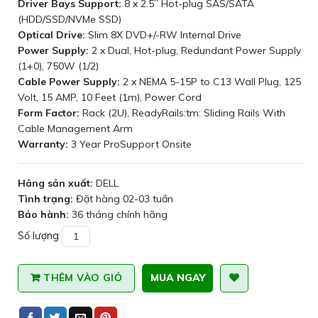
Driver Bays Support:
8 x 2.5” Hot-plug SAS/SATA
(HDD/SSD/NVMe SSD)
Optical Drive:
Slim 8X DVD+/-RW Internal Drive
Power Supply:
2 x Dual, Hot-plug, Redundant Power Supply
(1+0), 750W (1/2)
Cable Power Supply:
2 x NEMA 5-15P to C13 Wall Plug, 125
Volt, 15 AMP, 10 Feet (1m), Power Cord
Form Factor:
Rack (2U), ReadyRails:tm: Sliding Rails With
Cable Management Arm
Warranty:
3 Year ProSupport Onsite
Hãng sản xuất:
DELL
Tình trạng:
Đặt hàng 02-03 tuần
Bảo hành:
36 tháng chính hãng
Số lượng
MUA NGAY
THÊM VÀO GIỎ