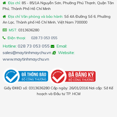
Địa chỉ:
85 - 85/1A Nguyễn Sơn, Phường Phú Thạnh, Quận Tân
Phú, Thành Phố Hồ Chí Minh
Địa chỉ Văn phòng và bảo hành:
Số 4A Đường Số 6, Phường
An Lạc, Thành phố Hồ Chí Minh, Việt Nam 700000
MST:
0313636280
Điện thoại:
028 73 053 055
Hotline:
028 73 053 055
Email:
sales@maytinhmaychu.vn
Website:
www.maytinhmaychu.vn
Giấy ĐKKD số: 0313636280 Cấp ngày: 26/01/2016 Nơi cấp: Sở Kế
hoạch và Đầu tư TP. HCM