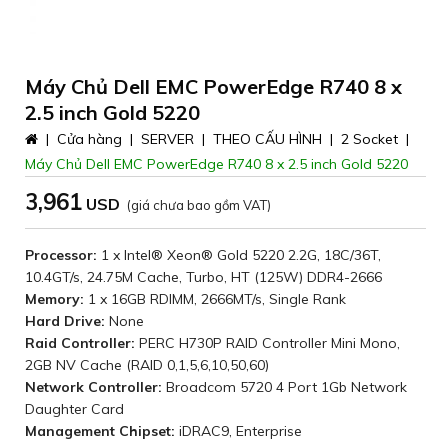
Máy Chủ Dell EMC PowerEdge R740 8 x
2.5 inch Gold 5220
|
Cửa hàng
|
SERVER
|
THEO CẤU HÌNH
|
2 Socket
|
Máy Chủ Dell EMC PowerEdge R740 8 x 2.5 inch Gold 5220
3,961
(giá chưa bao gồm VAT)
Processor:
1 x Intel® Xeon® Gold 5220 2.2G, 18C/36T,
10.4GT/s, 24.75M Cache, Turbo, HT (125W) DDR4-2666
Memory:
1 x 16GB RDIMM, 2666MT/s, Single Rank
Hard Drive:
None
Raid Controller:
PERC H730P RAID Controller Mini Mono,
2GB NV Cache (RAID 0,1,5,6,10,50,60)
Network Controller:
Broadcom 5720 4 Port 1Gb Network
Daughter Card
Management Chipset:
iDRAC9, Enterprise