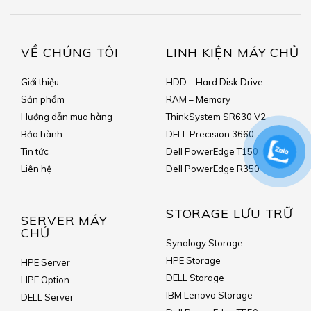
VỀ CHÚNG TÔI
LINH KIỆN MÁY CHỦ
Giới thiệu
HDD – Hard Disk Drive
Sản phẩm
RAM – Memory
Hướng dẫn mua hàng
ThinkSystem SR630 V2
Bảo hành
DELL Precision 3660
Tin tức
Dell PowerEdge T150
Liên hệ
Dell PowerEdge R350
STORAGE LƯU TRỮ
SERVER MÁY
CHỦ
Synology Storage
HPE Storage
HPE Server
DELL Storage
HPE Option
IBM Lenovo Storage
DELL Server