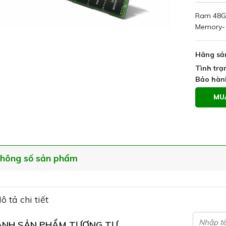
Ram 48G
Memory-
Hãng sả
Tình trạ
Bảo hàn
MU
hông số sản phẩm
ô tả chi tiết
ÁNH SẢN PHẨM TƯƠNG TỰ