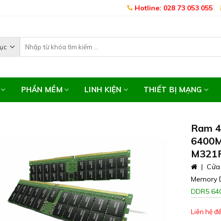
Hotline: 028 73 053 055
PHẦN MỀM
LINH KIỆN
THIẾT BỊ MẠNG
Ram 4
6400M
M321
|
Cửa
Memory 
DDR5 64
Liên hệ để