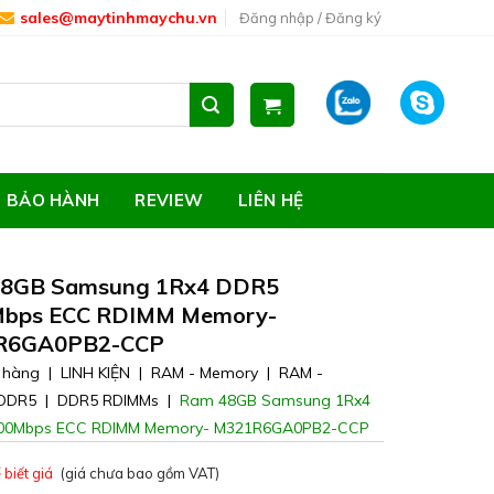
sales@maytinhmaychu.vn
Đăng nhập / Đăng ký
ZALO
SKYPE
BẢO HÀNH
REVIEW
LIÊN HỆ
8GB Samsung 1Rx4 DDR5
bps ECC RDIMM Memory-
R6GA0PB2-CCP
 hàng
|
LINH KIỆN
|
RAM - Memory
|
RAM -
DDR5
|
DDR5 RDIMMs
|
Ram 48GB Samsung 1Rx4
00Mbps ECC RDIMM Memory- M321R6GA0PB2-CCP
 biết giá
(giá chưa bao gồm VAT)