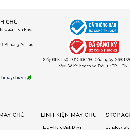
NH CHỦ
h, Quận Tân Phú,
6, Phường An Lạc,
Giấy ĐKKD số: 0313636280 Cấp ngày: 26/01/2
cấp: Sở Kế hoạch và Đầu tư TP. HCM
nhmaychu.vn
MÁY CHỦ
LINH KIỆN MÁY CHỦ
STORAG
HDD – Hard Disk Drive
Synology St