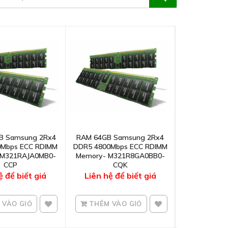
B Samsung 2Rx4
RAM 64GB Samsung 2Rx4
Ram 96GB S
0Mbps ECC RDIMM
DDR5 4800Mbps ECC RDIMM
DDR5 5600Mb
 M321RAJA0MB0-
Memory- M321R8GA0BB0-
Memory- M3
CCP
CQK
C
ệ để biết giá
Liên hệ để biết giá
Liên hệ 
VÀO GIỎ
THÊM VÀO GIỎ
THÊM V