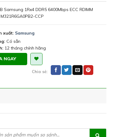
B Samsung 1Rx4 DDR5 6400Mbps ECC RDIMM
 M321R6GA0PB2-CCP
n xuất:
Samsung
ng:
Có sẵn
h:
12 tháng chính hãng
A NGAY
Chia sẻ: