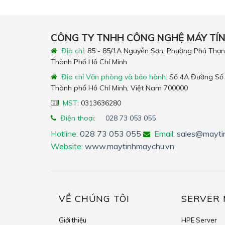
CÔNG TY TNHH CÔNG NGHỆ MÁY TÍ
Địa chỉ:
85 - 85/1A Nguyễn Sơn, Phường Phú Thạn
Thành Phố Hồ Chí Minh
Địa chỉ Văn phòng và bảo hành:
Số 4A Đường Số 
Thành phố Hồ Chí Minh, Việt Nam 700000
MST:
0313636280
Điện thoại:
028 73 053 055
Hotline:
028 73 053 055
Email:
sales@mayti
Website:
www.maytinhmaychu.vn
VỀ CHÚNG TÔI
SERVER 
Giới thiệu
HPE Server