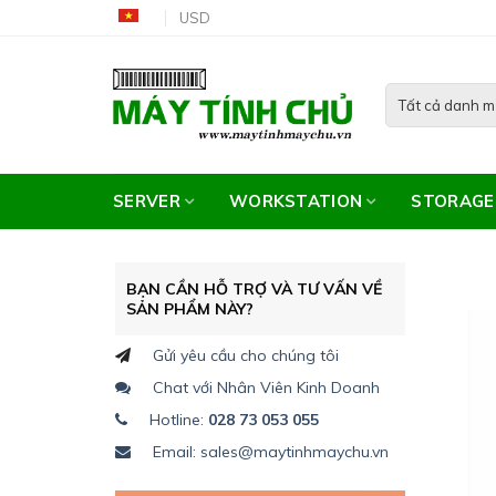
Skip
USD
to
content
SERVER
WORKSTATION
STORAGE
BẠN CẦN HỖ TRỢ VÀ TƯ VẤN VỀ
SẢN PHẨM NÀY?
Gửi yêu cầu cho chúng tôi
Chat với Nhân Viên Kinh Doanh
Hotline:
028 73 053 055
Email: sales@maytinhmaychu.vn