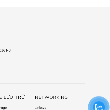
016 Nơi
E LƯU TRỮ
NETWORKING
orage
Linksys