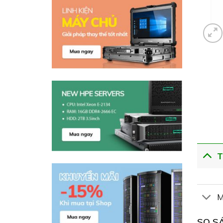
T
M
SO S