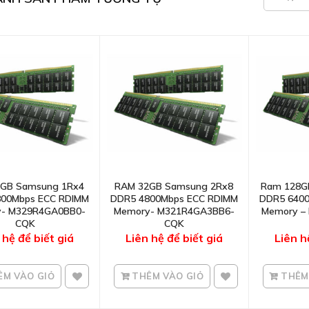
GB Samsung 1Rx4
RAM 32GB Samsung 2Rx8
Ram 128G
800Mbps ECC RDIMM
DDR5 4800Mbps ECC RDIMM
DDR5 640
- M329R4GA0BB0-
Memory- M321R4GA3BB6-
Memory –
CQK
CQK
 hệ để biết giá
Liên hệ để biết giá
Liên h
M VÀO GIỎ
THÊM VÀO GIỎ
THÊM 