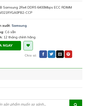
B Samsung 2Rx4 DDR5 6400Mbps ECC RDIMM
M321RYGA0PB2-CCP
n xuất:
Samsung
ng:
Có sẵn
h:
12 tháng chính hãng
A NGAY
Chia sẻ: