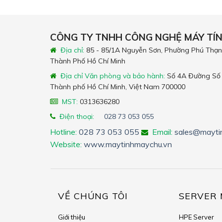
CÔNG TY TNHH CÔNG NGHỆ MÁY TÍ
Địa chỉ:
85 - 85/1A Nguyễn Sơn, Phường Phú Thạn
Thành Phố Hồ Chí Minh
Địa chỉ Văn phòng và bảo hành:
Số 4A Đường Số 
Thành phố Hồ Chí Minh, Việt Nam 700000
MST:
0313636280
Điện thoại:
028 73 053 055
Hotline:
028 73 053 055
Email:
sales@mayti
Website:
www.maytinhmaychu.vn
VỀ CHÚNG TÔI
SERVER 
Giới thiệu
HPE Server