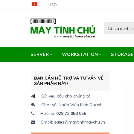
Skip
USD
to
content
SERVER
WORKSTATION
STORAGE
BẠN CẦN HỖ TRỢ VÀ TƯ VẤN VỀ
SẢN PHẨM NÀY?
Gửi yêu cầu cho chúng tôi
Chat với Nhân Viên Kinh Doanh
Hotline:
028 73 053 055
Email: sales@maytinhmaychu.vn