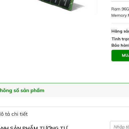
Ram 96G
Memory 
Hãng sả
Tình trạ
Bảo hàn
MU
hông số sản phẩm
ô tả chi tiết
ÁNH SẢN PHẨM TƯƠNG TỰ