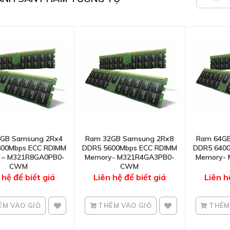
GB Samsung 2Rx4
Ram 32GB Samsung 2Rx8
Ram 64GB
600Mbps ECC RDIMM
DDR5 5600Mbps ECC RDIMM
DDR5 640
 – M321R8GA0PB0-
Memory- M321R4GA3PB0-
Memory- 
CWM
CWM
 hệ để biết giá
Liên hệ để biết giá
Liên h
M VÀO GIỎ
THÊM VÀO GIỎ
THÊM 