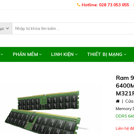
Hotline: 028 73 053 055
PHẦN MỀM
LINH KIỆN
THIẾT BỊ MẠNG
Ram 9
6400M
M321
|
Cửa
Memory 
DDR5 64
Liên hệ để