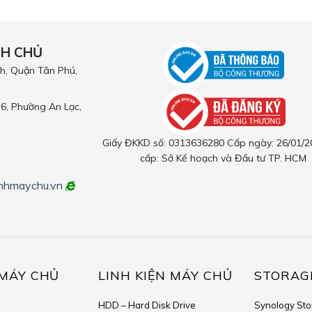
NH CHỦ
h, Quận Tân Phú,
6, Phường An Lạc,
Giấy ĐKKD số: 0313636280 Cấp ngày: 26/01/2
cấp: Sở Kế hoạch và Đầu tư TP. HCM
nhmaychu.vn
MÁY CHỦ
LINH KIỆN MÁY CHỦ
STORAG
HDD – Hard Disk Drive
Synology St