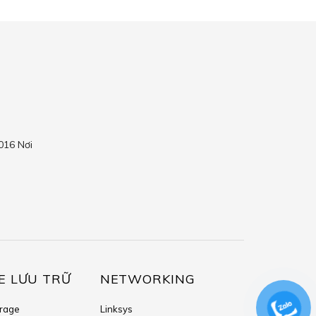
016 Nơi
E LƯU TRỮ
NETWORKING
orage
Linksys