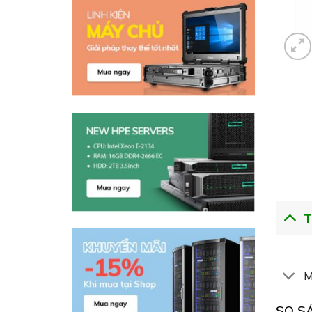
T
M
SO S