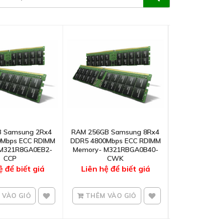
 Samsung 2Rx4
RAM 256GB Samsung 8Rx4
RAM 16GB S
0Mbps ECC RDIMM
DDR5 4800Mbps ECC RDIMM
DDR5 4800Mb
M321R8GA0EB2-
Memory- M321RBGA0B40-
Memory- M3
CCP
CWK
C
ệ để biết giá
Liên hệ để biết giá
Liên hệ 
VÀO GIỎ
THÊM VÀO GIỎ
THÊM V