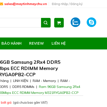
sales@maytinhmaychu.vn
Đăng nhập / Đăng ký
ZALO
SKYPE
BẢO HÀNH
REVIEW
LIÊN HỆ
6GB Samsung 2Rx4 DDR5
bps ECC RDIMM Memory
RYGA0PB2-CCP
 hàng
|
LINH KIỆN
|
RAM - Memory
|
RAM -
DDR5
|
DDR5 RDIMMs
|
Ram 96GB Samsung 2Rx4
00Mbps ECC RDIMM Memory M321RYGA0PB2-CCP
 biết giá
(giá chưa bao gồm VAT)