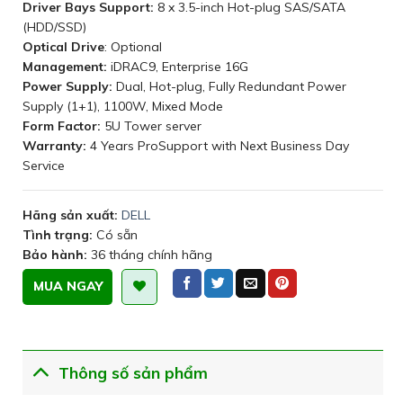
Driver Bays Support:
8 x 3.5-inch Hot-plug SAS/SATA
(HDD/SSD)
Optical Drive
: Optional
Management:
iDRAC9, Enterprise 16G
Power Supply:
Dual, Hot-plug, Fully Redundant Power
Supply (1+1), 1100W, Mixed Mode
Form Factor:
5U Tower server
Warranty:
4 Years ProSupport with Next Business Day
Service
Hãng sản xuất:
DELL
Tình trạng:
Có sẵn
Bảo hành:
36 tháng chính hãng
MUA NGAY
Thông số sản phẩm