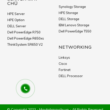
CHỦ
Synology Storage
HPE Storage
HPE Server
DELL Storage
HPE Option
IBM Lenovo Storage
DELL Server
Dell PowerEdge T550
Dell PowerEdge R750
Dell PowerEdge R650xs
ThinkSystem SR650 V2
NETWORKING
Linksys
Cisco
Fortinet
DELL Processor
© Copyright 2023 - Maytinhmaychu.vn - All Rights Reserved