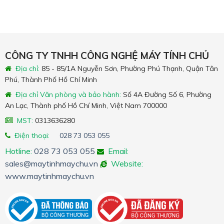
CÔNG TY TNHH CÔNG NGHỆ MÁY TÍNH CHỦ
Địa chỉ:
85 - 85/1A Nguyễn Sơn, Phường Phú Thạnh, Quận Tân
Phú, Thành Phố Hồ Chí Minh
Địa chỉ Văn phòng và bảo hành:
Số 4A Đường Số 6, Phường
An Lạc, Thành phố Hồ Chí Minh, Việt Nam 700000
MST:
0313636280
Điện thoại:
028 73 053 055
Hotline:
028 73 053 055
Email:
sales@maytinhmaychu.vn
Website:
www.maytinhmaychu.vn