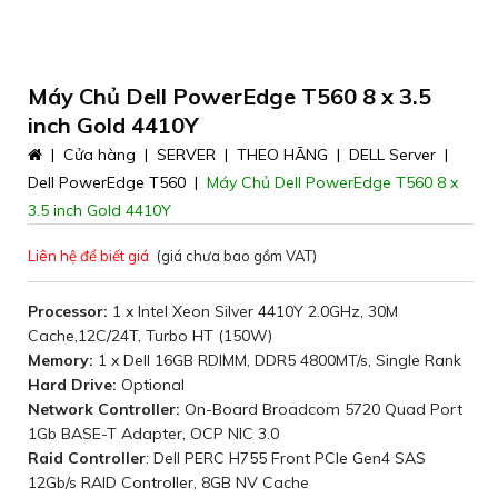
Máy Chủ Dell PowerEdge T560 8 x 3.5
inch Gold 4410Y
|
Cửa hàng
|
SERVER
|
THEO HÃNG
|
DELL Server
|
Dell PowerEdge T560
|
Máy Chủ Dell PowerEdge T560 8 x
3.5 inch Gold 4410Y
Liên hệ để biết giá
(giá chưa bao gồm VAT)
Processor:
1 x Intel Xeon Silver 4410Y 2.0GHz, 30M
Cache,12C/24T, Turbo HT (150W)
Memory:
1 x Dell 16GB RDIMM, DDR5 4800MT/s, Single Rank
Hard Drive:
Optional
Network Controller:
On-Board Broadcom 5720 Quad Port
1Gb BASE-T Adapter, OCP NIC 3.0
Raid Controller
: Dell PERC H755 Front PCIe Gen4 SAS
12Gb/s RAID Controller, 8GB NV Cache