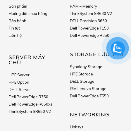
Sản phẩm
RAM – Memory
Hướng dẫn mua hàng
ThinkSystem SR630 V2
Bảo hành
DELL Precision 3660
Tin tức
Dell PowerEdge T150
Liên hệ
Dell PowerEdge R350
STORAGE LƯU TRỮ
SERVER MÁY
CHỦ
Synology Storage
HPE Storage
HPE Server
DELL Storage
HPE Option
IBM Lenovo Storage
DELL Server
Dell PowerEdge T550
Dell PowerEdge R750
Dell PowerEdge R650xs
ThinkSystem SR650 V2
NETWORKING
Linksys