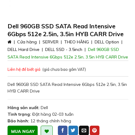
Dell 960GB SSD SATA Read Intensive
6Gbps 512e 2.5in, 3.5in HYB CARR Drive
|
Cửa hàng
|
SERVER
|
THEO HÃNG
|
DELL Option
|
DELL Hard Drive
|
DELL SSD - 3.5inch
|
Dell 960GB SSD
SATA Read Intensive 6Gbps 512e 2.5in, 3.5in HYB CARR Drive
Liên hệ để biết giá
(giá chưa bao gồm VAT)
Dell 960GB SSD SATA Read Intensive 6Gbps 512e 2.5in, 3.5in
HYB CARR Drive
Hãng sản xuất:
Dell
Tình trạng:
Đặt hàng 02-03 tuần
Bảo hành:
12 tháng chính hãng
MUA NGAY