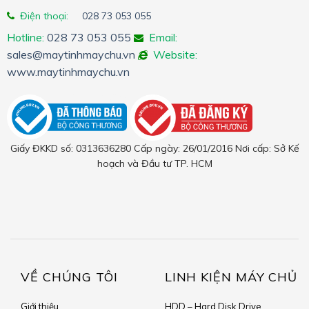
Điện thoại:
028 73 053 055
Hotline:
028 73 053 055
Email:
sales@maytinhmaychu.vn
Website:
www.maytinhmaychu.vn
Giấy ĐKKD số: 0313636280 Cấp ngày: 26/01/2016 Nơi cấp: Sở Kế
hoạch và Đầu tư TP. HCM
VỀ CHÚNG TÔI
LINH KIỆN MÁY CHỦ
Giới thiệu
HDD – Hard Disk Drive