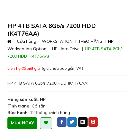
HP 4TB SATA 6Gb/s 7200 HDD
(K4T76AA)
|
Cửa hàng
|
WORKSTATION
|
THEO HÃNG
|
HP
Workstation Option
|
HP Hard Drive
|
HP 4TB SATA 6Gb/s
7200 HDD (K4T76AA)
Liên hệ để biết giá
(giá chưa bao gồm VAT)
HP 4TB SATA 6Gb/s 7200 HDD (K4T76AA)
Hãng sản xuất:
HP
Tình trạng:
Có sẵn
Bảo hành:
12 tháng chính hãng
MUA NGAY