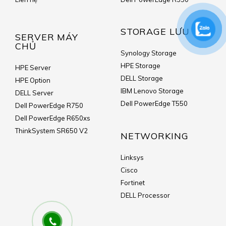
STORAGE LƯU TRỮ
SERVER MÁY
CHỦ
Synology Storage
HPE Storage
HPE Server
DELL Storage
HPE Option
IBM Lenovo Storage
DELL Server
Dell PowerEdge T550
Dell PowerEdge R750
Dell PowerEdge R650xs
ThinkSystem SR650 V2
NETWORKING
Linksys
Cisco
Fortinet
DELL Processor