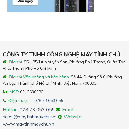
CÔNG TY TNHH CÔNG NGHỆ MÁY TÍNH CHỦ
Địa chỉ:
85 - 85/1A Nguyễn Sơn, Phường Phú Thạnh, Quận Tân
Phú, Thành Phố Hồ Chí Minh
Địa chỉ Văn phòng và bảo hành:
Số 4A Đường Số 6, Phường
An Lạc, Thành phố Hồ Chí Minh, Việt Nam 700000
MST:
0313636280
Điện thoại:
028 73 053 055
Hotline:
028 73 053 055
Email:
sales@maytinhmaychu.vn
Website:
www.maytinhmaychu.vn