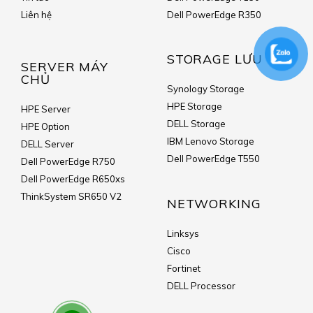
Liên hệ
Dell PowerEdge R350
STORAGE LƯU TRỮ
SERVER MÁY
CHỦ
Synology Storage
HPE Storage
HPE Server
DELL Storage
HPE Option
IBM Lenovo Storage
DELL Server
Dell PowerEdge T550
Dell PowerEdge R750
Dell PowerEdge R650xs
ThinkSystem SR650 V2
NETWORKING
Linksys
Cisco
Fortinet
DELL Processor