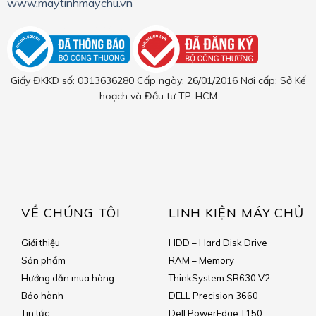
www.maytinhmaychu.vn
Giấy ĐKKD số: 0313636280 Cấp ngày: 26/01/2016 Nơi cấp: Sở Kế
hoạch và Đầu tư TP. HCM
VỀ CHÚNG TÔI
LINH KIỆN MÁY CHỦ
Giới thiệu
HDD – Hard Disk Drive
Sản phẩm
RAM – Memory
Hướng dẫn mua hàng
ThinkSystem SR630 V2
Bảo hành
DELL Precision 3660
Tin tức
Dell PowerEdge T150