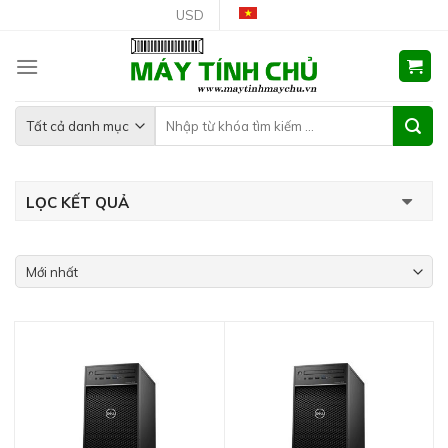
Skip
USD
to
content
LỌC KẾT QUẢ