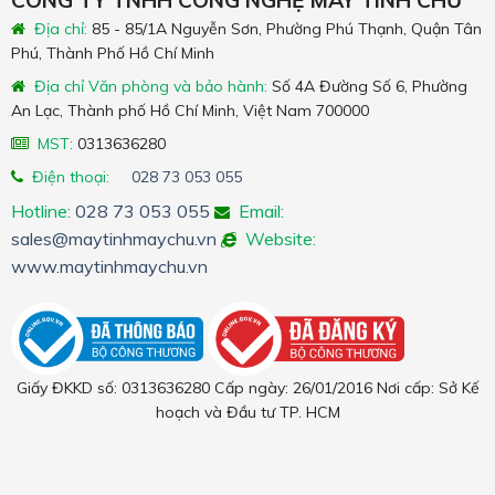
Địa chỉ:
85 - 85/1A Nguyễn Sơn, Phường Phú Thạnh, Quận Tân
Phú, Thành Phố Hồ Chí Minh
Địa chỉ Văn phòng và bảo hành:
Số 4A Đường Số 6, Phường
An Lạc, Thành phố Hồ Chí Minh, Việt Nam 700000
MST:
0313636280
Điện thoại:
028 73 053 055
Hotline:
028 73 053 055
Email:
sales@maytinhmaychu.vn
Website:
www.maytinhmaychu.vn
Giấy ĐKKD số: 0313636280 Cấp ngày: 26/01/2016 Nơi cấp: Sở Kế
hoạch và Đầu tư TP. HCM