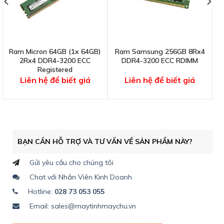
Ram Micron 64GB (1x 64GB)
Ram Samsung 256GB 8Rx4
R
2Rx4 DDR4-3200 ECC
DDR4-3200 ECC RDIMM
Registered
Liên hệ để biết giá
Liên hệ để biết giá
BẠN CẦN HỖ TRỢ VÀ TƯ VẤN VỀ SẢN PHẨM NÀY?
Gửi yêu cầu cho chúng tôi
Chat với Nhân Viên Kinh Doanh
Hotline:
028 73 053 055
Email: sales@maytinhmaychu.vn