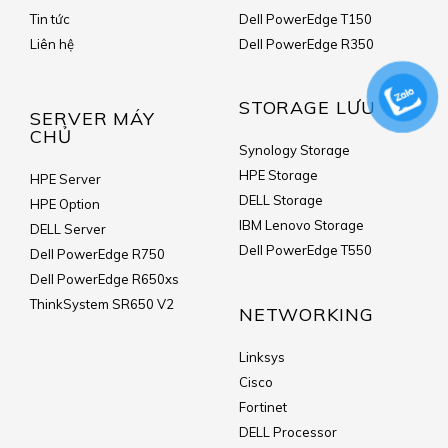
Tin tức
Dell PowerEdge T150
Liên hệ
Dell PowerEdge R350
STORAGE LƯU TRỮ
SERVER MÁY
CHỦ
Synology Storage
HPE Storage
HPE Server
DELL Storage
HPE Option
IBM Lenovo Storage
DELL Server
Dell PowerEdge T550
Dell PowerEdge R750
Dell PowerEdge R650xs
ThinkSystem SR650 V2
NETWORKING
Linksys
Cisco
Fortinet
DELL Processor