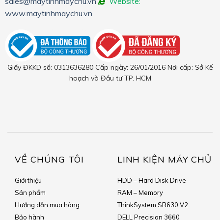
sales@maytinhmaychu.vn
Website:
www.maytinhmaychu.vn
Giấy ĐKKD số: 0313636280 Cấp ngày: 26/01/2016 Nơi cấp: Sở Kế
hoạch và Đầu tư TP. HCM
VỀ CHÚNG TÔI
LINH KIỆN MÁY CHỦ
Giới thiệu
HDD – Hard Disk Drive
Sản phẩm
RAM – Memory
Hướng dẫn mua hàng
ThinkSystem SR630 V2
Bảo hành
DELL Precision 3660