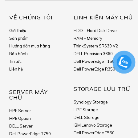
VỀ CHÚNG TÔI
LINH KIỆN MÁY CHỦ
Giới thiệu
HDD – Hard Disk Drive
Sản phẩm
RAM – Memory
Hướng dẫn mua hàng
ThinkSystem SR630 V2
Bảo hành
DELL Precision 3660
Tin tức
Dell PowerEdge T150
Liên hệ
Dell PowerEdge R350
STORAGE LƯU TRỮ
SERVER MÁY
CHỦ
Synology Storage
HPE Storage
HPE Server
DELL Storage
HPE Option
IBM Lenovo Storage
DELL Server
Dell PowerEdge T550
Dell PowerEdge R750