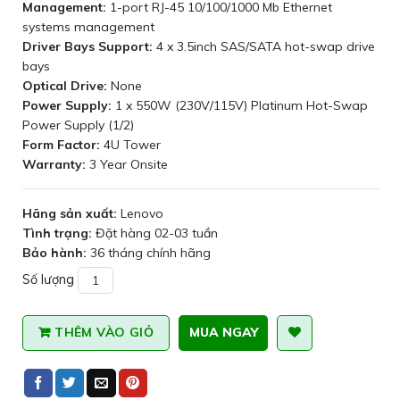
Management:
1-port RJ-45 10/100/1000 Mb Ethernet
systems management
Driver Bays Support:
4 x 3.5inch SAS/SATA hot-swap drive
bays
Optical Drive:
None
Power Supply:
1 x 550W (230V/115V) Platinum Hot-Swap
Power Supply (1/2)
Form Factor:
4U Tower
Warranty:
3 Year Onsite
Hãng sản xuất:
Lenovo
Tình trạng:
Đặt hàng 02-03 tuần
Bảo hành:
36 tháng chính hãng
Số lượng
MUA NGAY
THÊM VÀO GIỎ